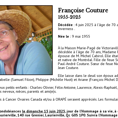
Françoise Couture
1955-2025
Décédée
: 4 juin 2025 à l'âge de 70 a
Inverness .
Née le :
9 mai 1955
À la Maison Marie-Pagé de Victoriavill
décédée à l’âge de 70 ans, Madame 
épouse de M. Michel Cabirol. Elle étai
et native de Montréal. Fille de feue 
Paul-André Couture. Sœur de feue Ni
Jean Couture.
Elle laisse dans le deuil son époux ad
sabelle (Samuel Filion), Philippe (Michèle Huot) et Ariane (François-Miche
ieux petits-enfants : Charles-Olivier, Félix-Antoine, Laurence, Alexis-Raphaël
s neveux, nièces, parents et ami(e)s.
ns à Cancer Ovaires Canada et/ou à ORAPÉ seraient appréciés. Les formulai
 condoléances
le dimanche 15 juin 2025
, jour de l’Hommage à sa vie, à
aurierville, 140 rue Grenier, Laurierville, Qc G0S 1P0. Suivra l’Hommage