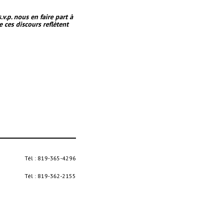
v.p. nous en faire part à
ue ces discours reflètent
Tél : 819-365-4296
Tél : 819-362-2155
m