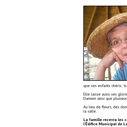
que ses enfants chéris; I
Elle laisse aussi ses glor
Damien ainsi que plusieur
Au lieu de fleurs, des do
la salle.
La famille recevra les
l’Édifice Municipal de L