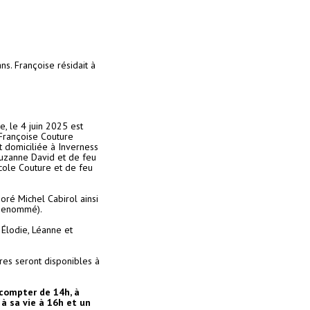
ns. Françoise résidait à
e, le 4 juin 2025 est
Françoise Couture
t domiciliée à Inverness
Suzanne David et de feu
cole Couture et de feu
oré Michel Cabirol ainsi
l Denommé).
, Élodie, Léanne et
res seront disponibles à
 compter de 14h, à
 à sa vie à 16h et un