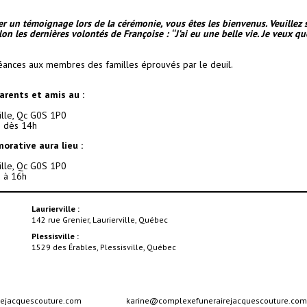
r un témoignage lors de la cérémonie, vous êtes les bienvenus. Veuillez s.
elon les dernières volontés de Françoise : ‘‘J’ai eu une belle vie. Je veux q
éances aux membres des familles éprouvés par le deuil.
parents et amis au :
ville, Qc G0S 1P0
5
dès 14h
rative aura lieu :
ville, Qc G0S 1P0
5
à 16h
Laurierville :
142 rue Grenier, Laurierville, Québec
Plessisville :
1529 des Érables, Plessisville, Québec
ejacquescouture.com
karine@complexefunerairejacquescouture.co