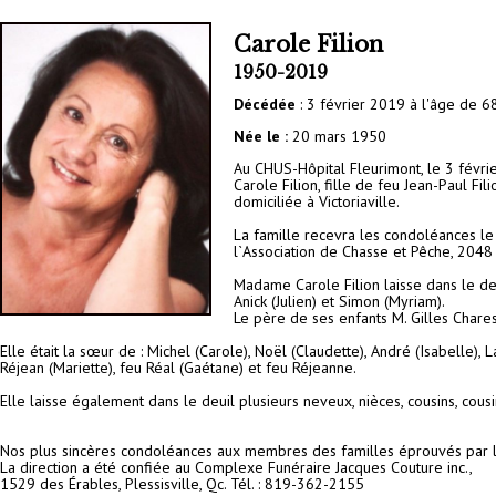
Carole Filion
1950-2019
Décédée
: 3 février 2019 à l'âge de 68 
Née le :
20 mars 1950
Au CHUS-Hôpital Fleurimont, le 3 févr
Carole Filion, fille de feu Jean-Paul Fi
domiciliée à Victoriaville.
La famille recevra les condoléances le
l`Association de Chasse et Pêche, 2048 r
Madame Carole Filion laisse dans le deui
Anick (Julien) et Simon (Myriam).
Le père de ses enfants M. Gilles Chares
Elle était la sœur de : Michel (Carole), Noël (Claudette), André (Isabelle), 
Réjean (Mariette), feu Réal (Gaétane) et feu Réjeanne.
Elle laisse également dans le deuil plusieurs neveux, nièces, cousins, cousi
Nos plus sincères condoléances aux membres des familles éprouvés par l
La direction a été confiée au Complexe Funéraire Jacques Couture inc.,
1529 des Érables, Plessisville, Qc. Tél. : 819-362-2155