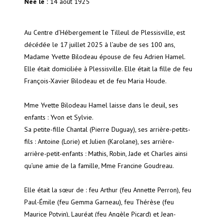
Née le :
14 août 1925
Au Centre d’Hébergement le Tilleul de Plessisville, est
décédée le 17 juillet 2025 à l’aube de ses 100 ans,
Madame Yvette Bilodeau épouse de feu Adrien Hamel.
Elle était domiciliée à Plessisville. Elle était la fille de feu
François-Xavier Bilodeau et de feu Maria Houde.
Mme Yvette Bilodeau Hamel laisse dans le deuil, ses
enfants : Yvon et Sylvie.
Sa petite-fille Chantal (Pierre Duguay), ses arrière-petits-
fils : Antoine (Lorie) et Julien (Karolane), ses arrière-
arrière-petit-enfants : Mathis, Robin, Jade et Charles ainsi
qu’une amie de la famille, Mme Francine Goudreau.
Elle était la sœur de : feu Arthur (feu Annette Perron), feu
Paul-Émile (feu Gemma Garneau), feu Thérèse (feu
Maurice Potvin), Lauréat (feu Angèle Picard) et Jean-