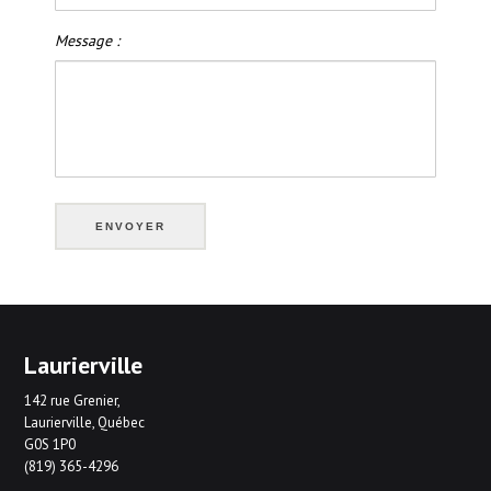
Message :
Laurierville
142 rue Grenier,
Laurierville, Québec
G0S 1P0
(819) 365-4296