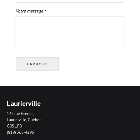
Votre message :
Laurierville
142 rue Grenier,
Laurierville, Québec
G0S 1P0
(819) 365-4296