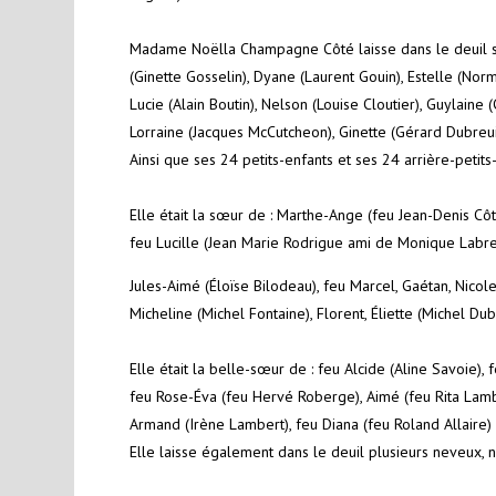
Madame Noëlla Champagne Côté laisse dans le deuil se
(Ginette Gosselin), Dyane (Laurent Gouin), Estel
Lucie (Alain Boutin), Nelson (Louise Clou
Lorraine (Jacques McCutcheon), Ginette (Gérard Dubreui
Ainsi que ses 24 petits-enfants et ses 24 arrière-petits
Elle était la sœur de : Marthe-Ange (feu Jean-Denis 
feu Lucille (Jean Marie Rodrigue ami de Monique Labre
Jules-Aimé (Éloïse Bilodeau), feu Marcel, Gaétan, Nicole
Micheline (Michel Fontaine), Florent, Éliette (Michel Dub
Elle était la belle-sœur de : feu Alcide (Aline Savoie),
feu Rose-Éva (feu Hervé Roberge), Aimé (feu Rita Lam
Armand (Irène Lambert), feu Diana (feu Roland Allaire) 
Elle laisse également dans le deuil plusieurs neveux, n